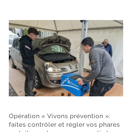
Opération « Vivons prévention »: faites contrôler et régler vos phares gratuitement par nos apprentis !
Opération « Vivons prévention »:
faites contrôler et régler vos phares