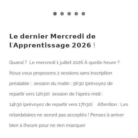
𝗟𝗲 𝗱𝗲𝗿𝗻𝗶𝗲𝗿 𝗠𝗲𝗿𝗰𝗿𝗲𝗱𝗶 𝗱𝗲
𝗹’𝗔𝗽𝗽𝗿𝗲𝗻𝘁𝗶𝘀𝘀𝗮𝗴𝗲 𝟮𝟬𝟮𝟲 !
Quand ? Le mercredi 1 juillet 2026 À quelle heure ?
Nous vous proposons 2 sessions sans inscription
préalable : session du matin : 9h30 (prévoyez de
repartir vers 12h30) session de l'après-midi :
14h30 (prévoyez de repartir vers 17h30) Attention : Les
retardataires ne seront pas acceptés ! Pensez à arriver
bien à l’heure pour ne rien manquer