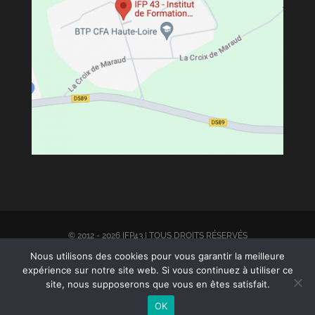
© 2012 - 2026 IFP43 | TOUS DROITS RÉSERVÉS
Nous utilisons des cookies pour vous garantir la meilleure
expérience sur notre site web. Si vous continuez à utiliser ce
PLAN DU SITE |
MENTION LÈGALES
|
CGV
|
RGPD
| CONCEPTION BY
site, nous supposerons que vous en êtes satisfait.
DRONE EVASION
OK