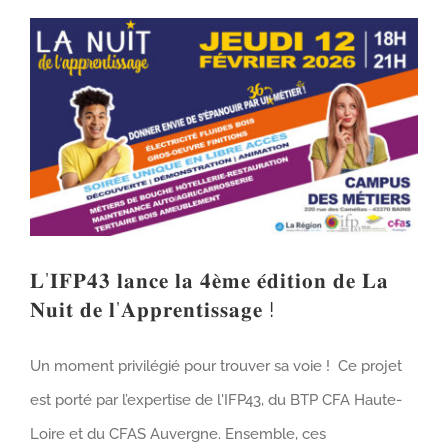
𝐋’𝐈𝐅𝐏𝟒𝟑 𝐥𝐚𝐧𝐜𝐞 𝐥𝐚 𝟒𝐞̀𝐦𝐞 𝐞́𝐝𝐢𝐭𝐢𝐨𝐧 𝐝𝐞 𝐋𝐚 𝐍𝐮𝐢𝐭 𝐝𝐞 𝐥’𝐀𝐩𝐩𝐫𝐞𝐧𝐭𝐢𝐬𝐬𝐚𝐠𝐞 !
𝐋’𝐈𝐅𝐏𝟒𝟑 𝐥𝐚𝐧𝐜𝐞 𝐥𝐚 𝟒𝐞̀𝐦𝐞 𝐞́𝐝𝐢𝐭𝐢𝐨𝐧 𝐝𝐞 𝐋𝐚
𝐍𝐮𝐢𝐭 𝐝𝐞 𝐥’𝐀𝐩𝐩𝐫𝐞𝐧𝐭𝐢𝐬𝐬𝐚𝐠𝐞 !
Un moment privilégié pour trouver sa voie ! Ce projet
est porté par l’expertise de l'IFP43, du BTP CFA Haute-
Loire et du CFAS Auvergne. Ensemble, ces