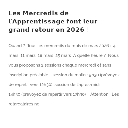
𝗟𝗲𝘀 𝗠𝗲𝗿𝗰𝗿𝗲𝗱𝗶𝘀 𝗱𝗲
𝗹’𝗔𝗽𝗽𝗿𝗲𝗻𝘁𝗶𝘀𝘀𝗮𝗴𝗲 𝗳𝗼𝗻𝘁 𝗹𝗲𝘂𝗿
𝗴𝗿𝗮𝗻𝗱 𝗿𝗲𝘁𝗼𝘂𝗿 𝗲𝗻 𝟮𝟬𝟮𝟲 !
Quand ? Tous les mercredis du mois de mars 2026 : 4
mars 11 mars 18 mars 25 mars À quelle heure ? Nous
vous proposons 2 sessions chaque mercredi et sans
inscription préalable : session du matin : 9h30 (prévoyez
de repartir vers 12h30) session de l'après-midi :
14h30 (prévoyez de repartir vers 17h30) Attention : Les
retardataires ne