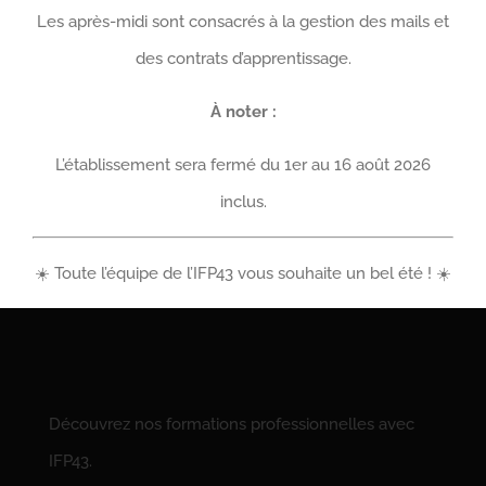
En choisissant l’apprentissage, vous prenez une
Les après-midi sont consacrés à la gestion des mails et
longueur d’avance pour votre avenir !
des contrats d’apprentissage.
Je vous souhaite une bonne rentrée et une bonne
À noter :
réussite dans ce beau projet de vie professionnelle.
L’établissement sera fermé du 1er au 16 août 2026
Jean-Luc CHAPUIS – Président de l’IFP 43
inclus.
☀️ Toute l’équipe de l’IFP43 vous souhaite un bel été ! ☀️
Découvrez nos formations professionnelles avec
IFP43.