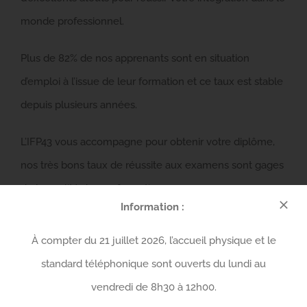
monde professionnel.
Plus de 82% de nos apprenants sont en situation
d’emploi à l’issue de leur formation et ce taux est stable
depuis plusieurs années.
L’IFP43 vous accompagne pour obtenir votre diplôme,
nos très bons taux de réussite aux examens sont gages
de la qualité de nos formations.
Information :
Notre équipe est là pour vous guider, vous
À compter du 21 juillet 2026, l’accueil physique et le
accompagner et vous donner envie de vous épanouir
standard téléphonique sont ouverts du lundi au
dans le métier que vous avez choisi.
vendredi de 8h30 à 12h00.