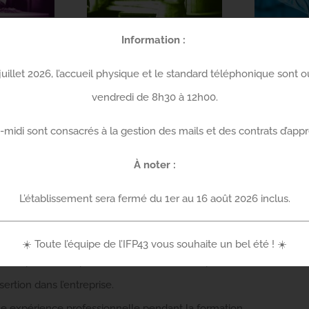
TERNANCE, C’EST QUOI
Information :
uillet 2026, l’accueil physique et le standard téléphonique sont o
vendredi de 8h30 à 12h00.
ation chez un
employeur
et des enseignements dispensés dans
-midi sont consacrés à la gestion des mails et des contrats d’appr
, le jeune acquiert à la fois des
connaissances théoriques et de
À noter :
L’établissement sera fermé du 1er au 16 août 2026 inclus.
avail.
☀️ Toute l’équipe de l’IFP43 vous souhaite un bel été ! ☀️
réparer plusieurs diplômes successifs ou complémentaires.
ertion dans l’entreprise.
une expérience professionnelle pendant la formation