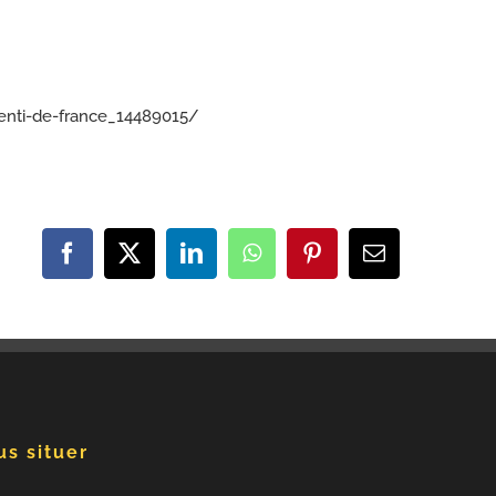
prenti-de-france_14489015/
Facebook
X
LinkedIn
WhatsApp
Pinterest
Email
s situer