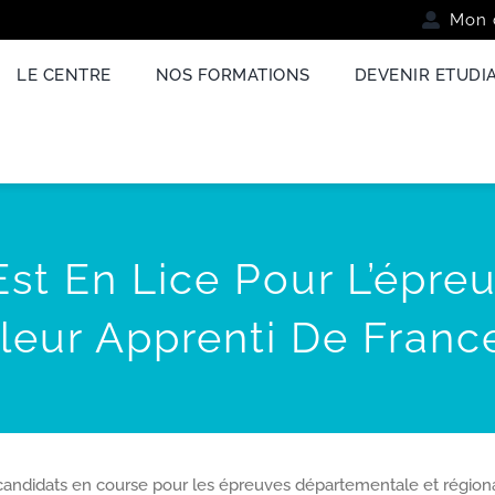
Mon 
LE CENTRE
NOS FORMATIONS
DEVENIR ETUDI
 Est En Lice Pour L’épr
leur Apprenti De France
q candidats en course pour les épreuves départementale et régio