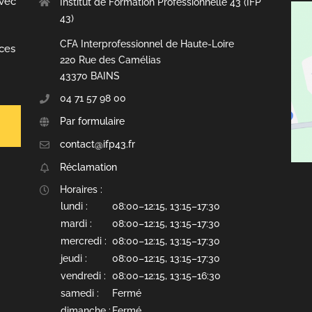
avec
Institut de Formation Professionnelle 43 (IFP
43)
CFA Interprofessionnel de Haute-Loire
nces
220 Rue des Camélias
43370 BAINS
04 71 57 98 00
Par formulaire
contact@ifp43.fr
Réclamation
Horaires :
lundi :
08:00–12:15, 13:15–17:30
mardi :
08:00–12:15, 13:15–17:30
mercredi :
08:00–12:15, 13:15–17:30
jeudi :
08:00–12:15, 13:15–17:30
vendredi :
08:00–12:15, 13:15–16:30
samedi :
Fermé
dimanche :
Fermé