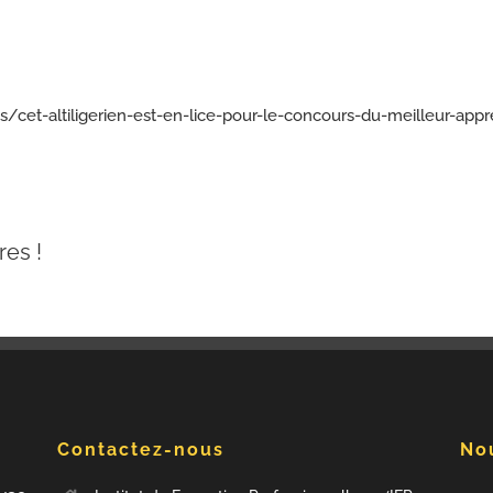
s/cet-altiligerien-est-en-lice-pour-le-concours-du-meilleur-ap
res !
Contactez-nous
Nou