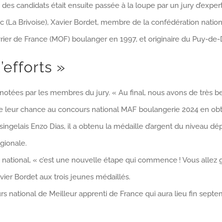
s des candidats était ensuite passée à la loupe par un jury d’e
c (La Brivoise), Xavier Bordet, membre de la confédération nationa
uvrier de France (MOF) boulanger en 1997, et originaire du Puy-d
’efforts »
 notées par les membres du jury. « Au final, nous avons de très bel
dre leur chance au concours national MAF boulangerie 2024 en obt
ssingelais Enzo Dias, il a obtenu la médaille d’argent du niveau
gionale.
s national, « c’est une nouvelle étape qui commence ! Vous allez
Xavier Bordet aux trois jeunes médaillés.
 national de Meilleur apprenti de France qui aura lieu fin septem