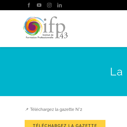
Passer
au
contenu
La
📌
Téléchargez la gazette N°2
TÉLÉCHARGEZ LA GAZETTE