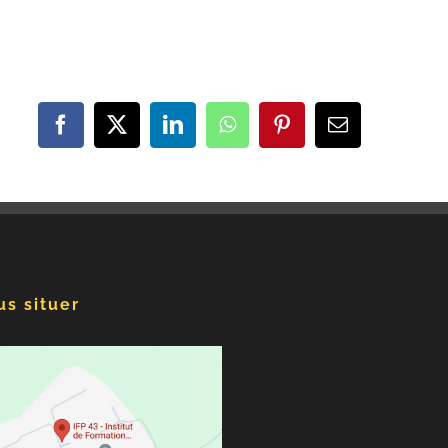
Facebook
X
LinkedIn
WhatsApp
Pinterest
Email
s situer