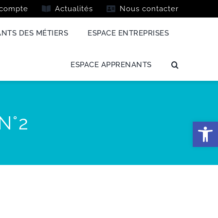
compte
Actualités
Nous contacter
ANTS DES MÉTIERS
ESPACE ENTREPRISES
ESPACE APPRENANTS
N°2
Ouvrir la