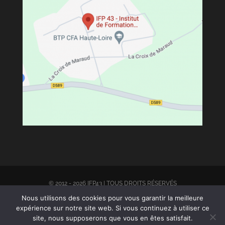
© 2012 - 2026 IFP43 | TOUS DROITS RÉSERVÉS
Nous utilisons des cookies pour vous garantir la meilleure
expérience sur notre site web. Si vous continuez à utiliser ce
PLAN DU SITE |
MENTION LÈGALES
|
CGV
|
RGPD
| CONCEPTION BY
site, nous supposerons que vous en êtes satisfait.
DRONE EVASION