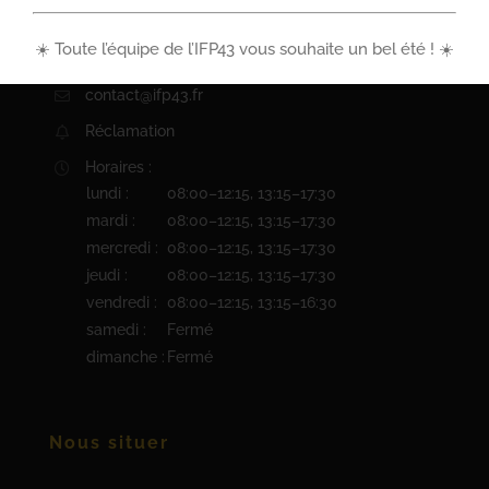
04 71 57 98 00
☀️ Toute l’équipe de l’IFP43 vous souhaite un bel été ! ☀️
Par formulaire
contact@ifp43.fr
Réclamation
Horaires :
lundi :
08:00–12:15, 13:15–17:30
mardi :
08:00–12:15, 13:15–17:30
mercredi :
08:00–12:15, 13:15–17:30
jeudi :
08:00–12:15, 13:15–17:30
vendredi :
08:00–12:15, 13:15–16:30
samedi :
Fermé
dimanche :
Fermé
Nous situer