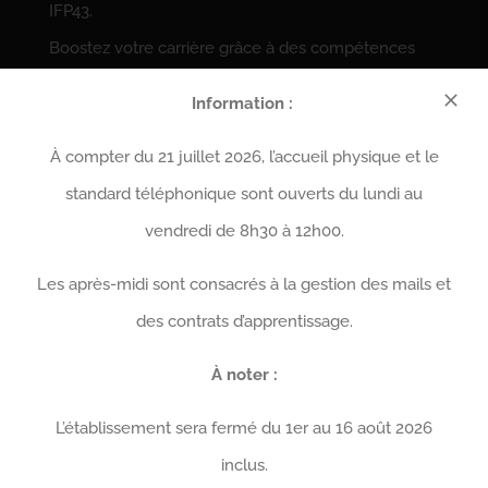
IFP43.
Boostez votre carrière grâce à des compétences
pratiques et spécialisées.
Information :
À compter du 21 juillet 2026, l’accueil physique et le
CONTACTEZ-NOUS DÈS
AUJOURD’HUI !
standard téléphonique sont ouverts du lundi au
vendredi de 8h30 à 12h00.
Les après-midi sont consacrés à la gestion des mails et
des contrats d’apprentissage.
Contactez-nous
À noter :
Institut de Formation Professionnelle 43 (IFP 43)
CFA Interprofessionnel de Haute-Loire
L’établissement sera fermé du 1er au 16 août 2026
220 Rue des Camélias
inclus.
43370 BAINS